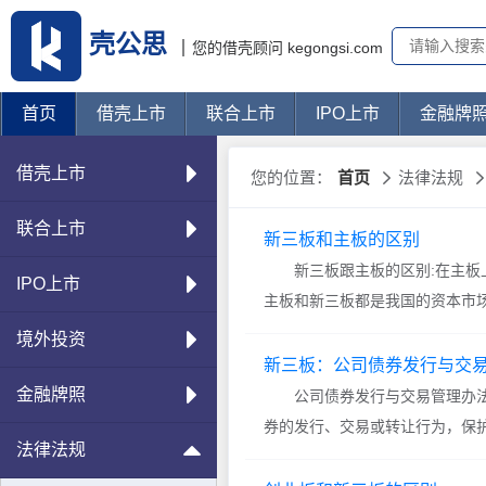
壳公思
您的借壳顾问 kegongsi.com
首页
借壳上市
联合上市
IPO上市
金融牌
借壳上市
您的位置：
首页
法律法规
联合上市
新三板和主板的区别
新三板跟主板的区别:在主板上
IPO上市
主板和新三板都是我国的资本市
则体现在两者的服务对象、制度
境外投资
如下： 新三板和主板的区别
新三板：公司债券发行与交
000开头的上市
金融牌照
公司债券发行与交易管理办法
券的发行、交易或转让行为，保
法律法规
券法》、《公司法》 和其他相关法律法规，制定本办法。 第二条 在中华人