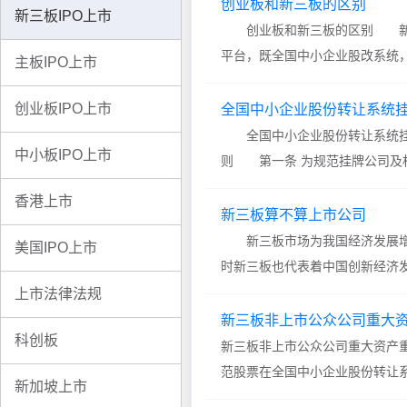
民共和国境内，公开发行公司债
创业板和新三板的区别
新三板IPO上市
交易或
创业板和新三板的区别 新三
平台，既全国中小企业股改系统
主板IPO上市
是与主板市场不同的证券市场，
象是为暂时无法在主板上市的创
创业板IPO上市
全国中小企业股份转让系统挂
行融资和发展的企业提
全国中小企业股份转让系统挂
中小板IPO上市
则 第一条 为规范挂牌公司及
者合法权益，根据《非上市公众公司监督
香港上市
新三板算不算上市公司
新三板市场为我国经济发展增
美国IPO上市
时新三板也代表着中国创新经济
司呢，新三板上市公司又与主板
上市法律法规
下。 新三板算不算上市公司 
新三板非上市公众公司重大
科创板
三板公司官方称为非
新三板非上市公众公司重大资产重
范股票在全国中小企业股份转让系
新加坡上市
司(以下简称公司)重大资产重组