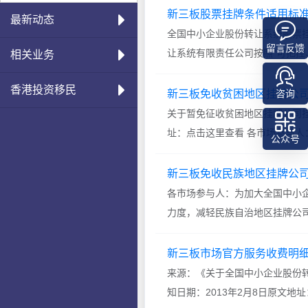
公众公司监督管理办法》、《非
新三板股票挂牌条件适用标
最新动态
《重组办
全国中小企业股份转让系统股票
留言反馈
让系统有限责任公司按照“可把控
相关业务
股份转让系统业务规则（试行）
香港投资移民
如下：一、依法设立且存续满两
新三板免收贫困地区挂牌公
咨询
法律、
关于暂免征收贫困地区挂牌公司挂牌
址：点击这里查看 各市场参与
公众号
用服务国家脱贫攻坚战略的意见》
困地区（指国务院扶贫开发领导
新三板免收民族地区挂牌公司费用
各市场参与人：为加大全国中小
力度，减轻民族自治地区挂牌公司
1日起，暂免征收注册在内蒙古、
牌公司挂牌费用（包括挂牌初费
新三板市场官方服务收费明细表-2
转
来源：《关于全国中小企业股份
知日期：2013年2月8日原文